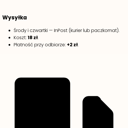
Wysyłka
Środy i czwartki — InPost (kurier lub paczkomat).
Koszt:
18 zł
.
Płatność przy odbiorze:
+2 zł
.