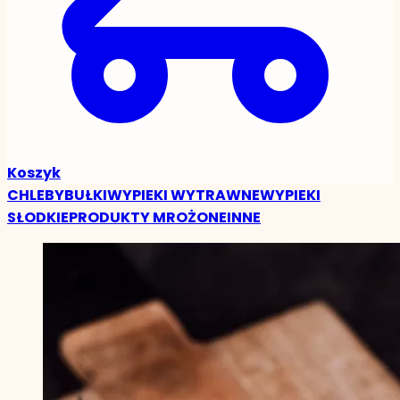
Koszyk
CHLEBY
BUŁKI
WYPIEKI WYTRAWNE
WYPIEKI
SŁODKIE
PRODUKTY MROŻONE
INNE