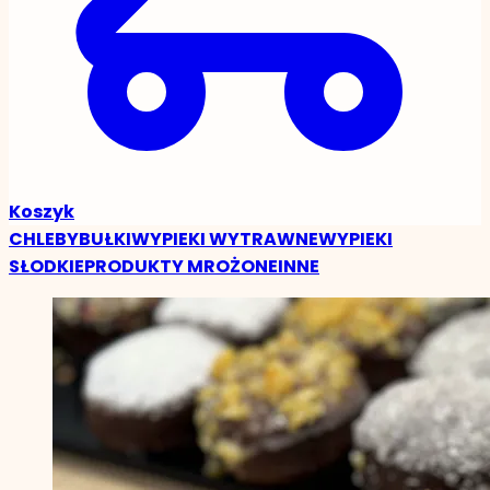
Koszyk
CHLEBY
BUŁKI
WYPIEKI WYTRAWNE
WYPIEKI
SŁODKIE
PRODUKTY MROŻONE
INNE