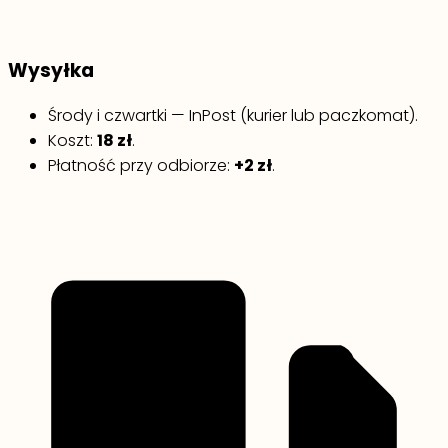
Wysyłka
Środy i czwartki — InPost (kurier lub paczkomat).
Koszt:
18 zł
.
Płatność przy odbiorze:
+2 zł
.