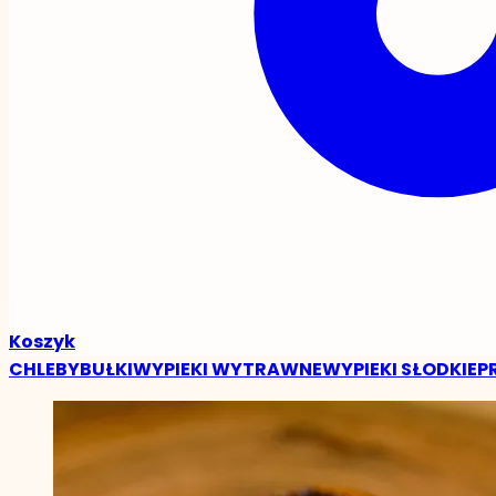
Koszyk
CHLEBY
BUŁKI
WYPIEKI WYTRAWNE
WYPIEKI SŁODKIE
P