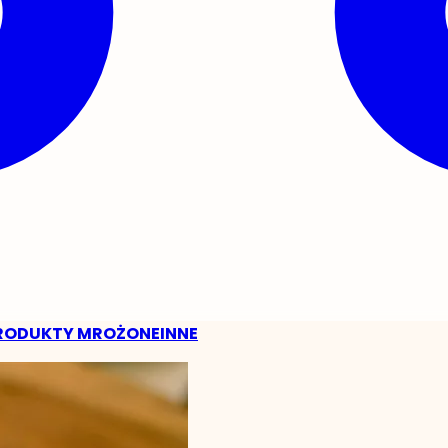
RODUKTY MROŻONE
INNE